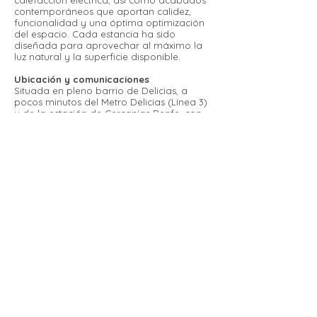
calefacción eléctrica, así como acabados
contemporáneos que aportan calidez,
funcionalidad y una óptima optimización
del espacio. Cada estancia ha sido
diseñada para aprovechar al máximo la
luz natural y la superficie disponible.
Ubicación y comunicaciones
Situada en pleno barrio de Delicias, a
pocos minutos del Metro Delicias (Línea 3)
y de la estación de Cercanías Renfe, con
múltiples líneas de autobús y todos los
servicios alrededor. La zona cuenta con
comercios, restaurantes y excelentes
accesos al centro de la ciudad.
Ideal para
Una opción perfecta tanto como primera
vivienda como para inversión,
especialmente atractiva para singles,
parejas o inversores que busquen una
propiedad reformada, luminosa y con
alta demanda en alquiler.