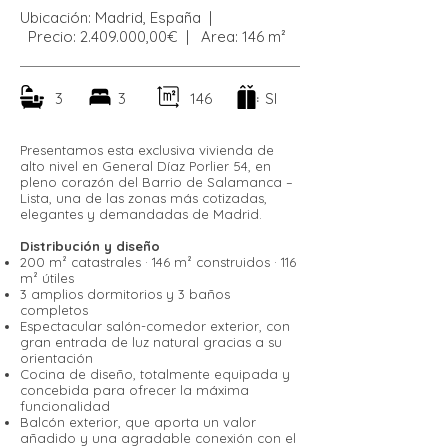
Ubicación: Madrid, España |
Precio:
2.409.000
,00€ | Area: 146 m²
3
3
146
SI
Presentamos esta exclusiva vivienda de
alto nivel en General Díaz Porlier 54, en
pleno corazón del Barrio de Salamanca –
Lista, una de las zonas más cotizadas,
elegantes y demandadas de Madrid.
Distribución y diseño
200 m² catastrales · 146 m² construidos · 116
m² útiles
3 amplios dormitorios y 3 baños
completos
Espectacular salón-comedor exterior, con
gran entrada de luz natural gracias a su
orientación
Cocina de diseño, totalmente equipada y
concebida para ofrecer la máxima
funcionalidad
Balcón exterior, que aporta un valor
añadido y una agradable conexión con el