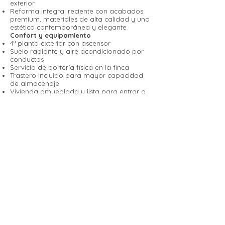
exterior
Reforma integral reciente con acabados
premium, materiales de alta calidad y una
estética contemporánea y elegante
Confort y equipamiento
4ª planta exterior con ascensor
Suelo radiante y aire acondicionado por
conductos
Servicio de portería física en la finca
Trastero incluido para mayor capacidad
de almacenaje
Vivienda amueblada y lista para entrar a
vivir
Ubicación excepcional
Ubicada en una de las calles más
representativas del Barrio de Salamanca –
Lista, rodeada de boutiques exclusivas,
restaurantes de primer nivel, comercios
premium y con excelentes conexiones de
transporte público. A pocos minutos de
zonas verdes y áreas comerciales, ofrece
un estilo de vida sofisticado, cómodo y
plenamente urbano.
PRECIO:
2.409.000
,00 €