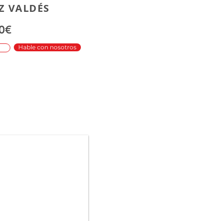
Z VALDÉS
0€
Hable con nosotros