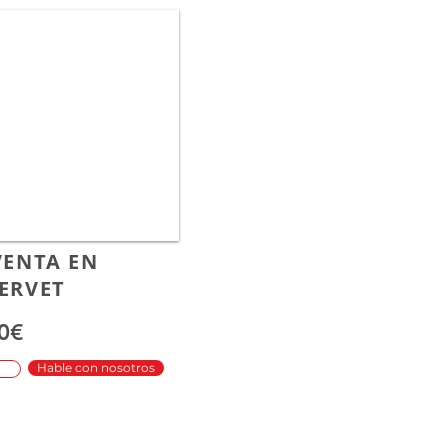
VENTA EN
ERVET
0€
Hable con nosotros