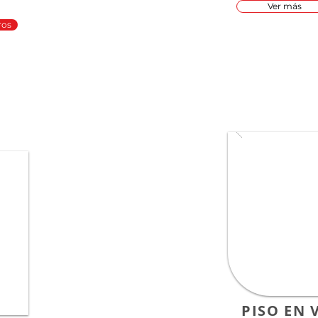
Ver más
ros
PISO EN 