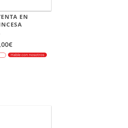
VENTA EN
INCESA
A
,00€
Hable con nosotros